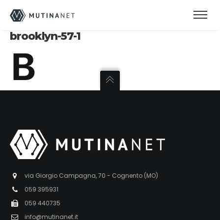
brooklyn-57-1
via Giorgio Campagna, 70 - Cognento (MO)
059 395931
059 440735
info@mutinanet.it