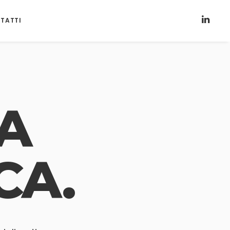
TATTI
A
CA.