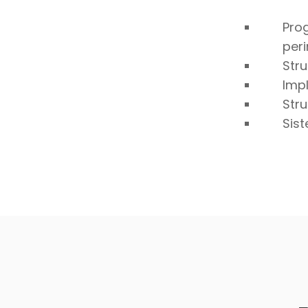
Prog
peri
Stru
Imp
Stru
Sist