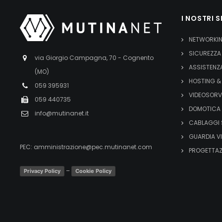
I NOSTRI S
NETWORKI
SICUREZZA
via Giorgio Campagna, 70 - Cognento
ASSISTENZ
(MO)
HOSTING &
059 395931
VIDEOSORV
059 440735
DOMOTICA 
info@mutinanet.it
CABLAGGI 
GUARDIA V
PEC:
amministrazione@pec.mutinanet.com
PROGETTAZ
–
Privacy Policy
Cookie Policy