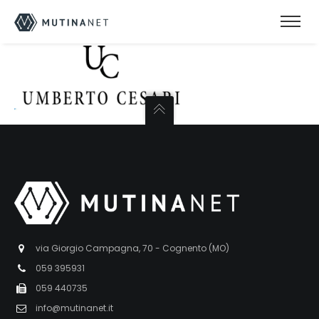
via Giorgio Campagna, 70 - Cognento (MO)
059 395931
059 440735
info@mutinanet.it